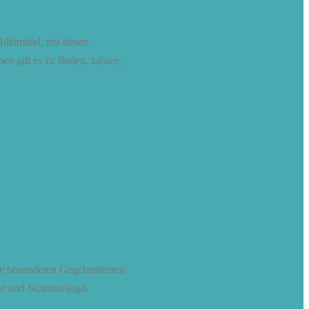
ilfsmittel, mit denen
n gilt es zu finden, zählen,
ie besonderen Gegebenheiten
he und Schnitzeljagd.