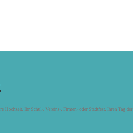
E
re Hochzeit, Ihr Schul-, Vereins-, Firmen- oder Stadtfest, Ihren Tag de