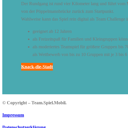
Der Rundgang ist rund vier Kilometer lang und führt vom 
von der Pöppelmannbrücke zurück zum Startpunkt.
Wahlweise kann das Spiel rein digital als Team Challenge 
geeignet ab 12 Jahren
als Freizeitspaß für Familien und Kleingruppen kön
als moderiertes Teamspiel für größere Gruppen bis 
als Wettbewerb von bis zu 10 Gruppen mit je 3 bis 
Knack-die-Stadt
© Copyright – Team.Spiel.Mobil.
Impressum
Datenschutzerklärung