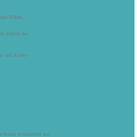
nips-Billard,
um anderen der
n- und Kinder-
ape Room, Schatzsuche und