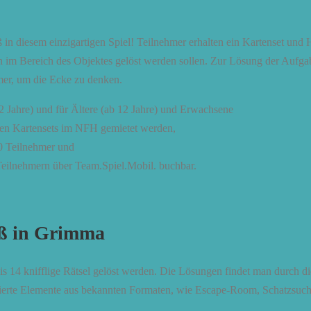
n diesem einzigartigen Spiel! Teilnehmer erhalten ein Kartenset und H
n im Bereich des Objektes gelöst werden sollen. Zur Lösung der Aufgabe
mmer, um die Ecke zu denken.
12 Jahre) und für Ältere (ab 12 Jahre) und Erwachsene
nnen Kartensets im NFH gemietet werden,
50 Teilnehmer und
 Teilnehmern über Team.Spiel.Mobil. buchbar.
aß in Grimma
 14 knifflige Rätsel gelöst werden. Die Lösungen findet man durch d
entierte Elemente aus bekannten Formaten, wie Escape-Room, Schatzsuc