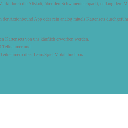
Markt durch die Altstadt, über den Schwanenteichparkt, entlang dem 
in der Actionbound App oder rein analog mittels Kartensets durchgefüh
nen Kartensets von uns käuflich erworben werden,
70 Teilnehmer und
6 Teilnehmern über Team.Spiel.Mobil. buchbar.